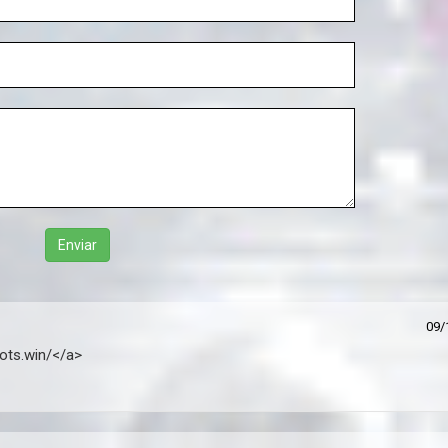
Enviar
09/
rots.win/</a>