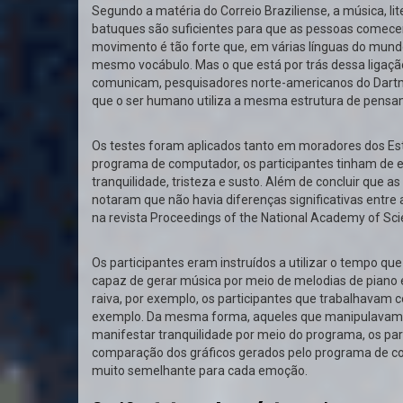
Segundo a matéria do Correio Braziliense, a música, li
batuques são suficientes para que as pessoas comece
movimento é tão forte que, em várias línguas do mund
mesmo vocábulo. Mas o que está por trás dessa ligaç
comunicam, pesquisadores norte-americanos do Dart
que o ser humano utiliza a mesma estrutura de pensa
Os testes foram aplicados tanto em moradores dos Es
programa de computador, os participantes tinham de e
tranquilidade, tristeza e susto. Além de concluir qu
notaram que não havia diferenças significativas entre
na revista Proceedings of the National Academy of Sc
Os participantes eram instruídos a utilizar o tempo q
capaz de gerar música por meio de melodias de piano 
raiva, por exemplo, os participantes que trabalhavam 
exemplo. Da mesma forma, aqueles que manipulavam a 
manifestar tranquilidade por meio do programa, os pa
comparação dos gráficos gerados pelo programa de co
muito semelhante para cada emoção.