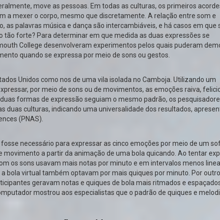
teralmente, move as pessoas. Em todas as culturas, os primeiros acorde
m a mexer o corpo, mesmo que discretamente. A relação entre som e
o, as palavras música e dança são intercambiáveis, e há casos em que
ão tão forte? Para determinar em que medida as duas expressões se
mouth College desenvolveram experimentos pelos quais puderam dem
mento quando se expressa por meio de sons ou gestos.
tados Unidos como nos de uma vila isolada no Camboja. Utilizando um
xpressar, por meio de sons ou de movimentos, as emoções raiva, felici
e as duas formas de expressão seguiam o mesmo padrão, os pesquisador
 as duas culturas, indicando uma universalidade dos resultados, aprese
iences (PNAS).
ue fosse necessário para expressar as cinco emoções por meio de um so
e movimento a partir da animação de uma bola quicando. Ao tentar ex
com os sons usavam mais notas por minuto e em intervalos menos linea
bola virtual também optavam por mais quiques por minuto. Por outro 
rticipantes geravam notas e quiques de bola mais ritmados e espaçados
mputador mostrou aos especialistas que o padrão de quiques e melodi