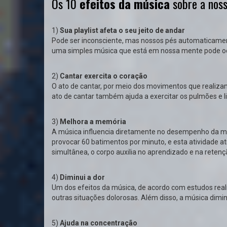
Os 10
efeitos da música
sobre a noss
1)
Sua playlist afeta o seu jeito de andar
Pode ser inconsciente, mas nossos pés automaticamen
uma simples música que está em nossa mente pode oc
2)
Cantar exercita o coração
O ato de cantar, por meio dos movimentos que realizam
ato de cantar também ajuda a exercitar os pulmões e 
3)
Melhora a memória
A música influencia diretamente no desempenho da me
provocar 60 batimentos por minuto, e esta atividade at
simultânea, o corpo auxilia no aprendizado e na rete
4)
Diminui a dor
Um dos efeitos da música, de acordo com estudos reali
outras situações dolorosas. Além disso, a música dimi
5)
Ajuda na concentração