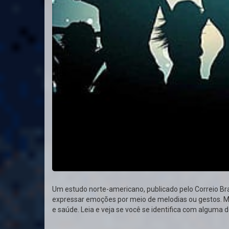
Um estudo norte-americano, publicado pelo Correio Br
expressar emoções por meio de melodias ou gestos. M
e saúde. Leia e veja se você se identifica com alguma 