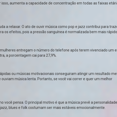
 por isso, aumenta a capacidade de concentração em todas as faixas etári
da a relaxar. O ato de ouvir música como pop e jazz contribui para traz
lera os efeitos, pois a pressão sanguínea é normalizada bem mais rápido
 mulheres entregam o número do telefone após terem vivenciado um 
ra, a porcentagem cai para 27,9%.
ápidas ou músicas motivacionais conseguiram atingir um resultado mel
uviam música lenta. Portanto, se você vai correr e quer um melhor
o você pensa. O principal motivo é que a música prevê a personalidad
azz, blues e folk costumam ser mais estáveis emocionalmente.