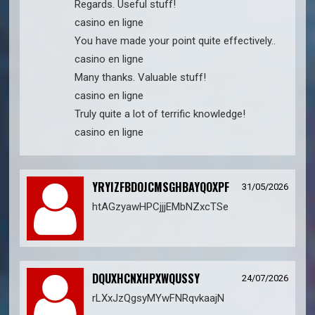
Regards. Useful stuff!
casino en ligne
You have made your point quite effectively..
casino en ligne
Many thanks. Valuable stuff!
casino en ligne
Truly quite a lot of terrific knowledge!
casino en ligne
YRYIZFBDOJCMSGHBAYQOXPF
31/05/2026
htAGzyawHPCjjjEMbNZxcTSe
DQUXHCNXHPXWQUSSY
24/07/2026
rLXxJzQgsyMYwFNRqvkaajN