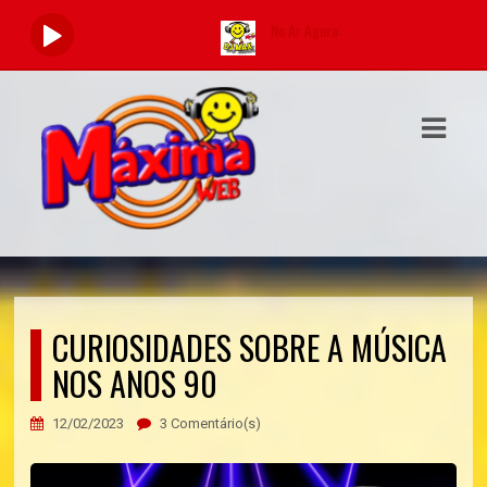
No Ar Agora:
Tocando a
ASTS
IAS
IA
DOS
RAMAÇÃO
TOS
CURIOSIDADES SOBRE A MÚSICA
NOS ANOS 90
E
12/02/2023
3 Comentário(s)
E
ATO